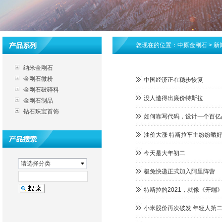
您现在的位置：
中原金刚石
>
新
纳米金刚石
金刚石微粉
中国经济正在稳步恢复
金刚石破碎料
没人造得出廉价特斯拉
金刚石制品
钻石珠宝首饰
如何靠写代码，设计一个百亿
油价大涨 特斯拉车主纷纷晒好
今天是大年初二
请选择分类
极兔快递正式加入阿里阵营
特斯拉的2021，就像《开端
小米股价再次破发 年轻人第二